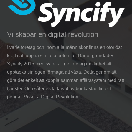
Vi skapar en digital revolution
I varje företag och inom alla människor finns en oförlöst
kraft i att uppnå sin fulla potential. Därför grundades
Syncify 2015 med syftet att ge företag möjlighet att
upptäcka sin egen förmåga att växa. Detta genom att
göra det enkelt att koppla samman affärssystem med rätt
tjänster. Och således ta farväl av bortkastad tid och
pengar. Viva La Digital Revolution!