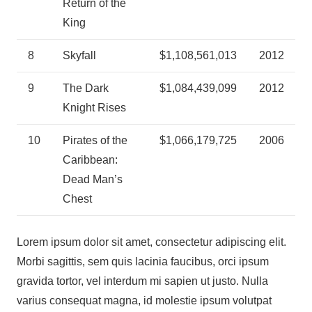
Return of the
King
8
Skyfall
$1,108,561,013
2012
9
The Dark
$1,084,439,099
2012
Knight Rises
10
Pirates of the
$1,066,179,725
2006
Caribbean:
Dead Man’s
Chest
Lorem ipsum dolor sit amet, consectetur adipiscing elit.
Morbi sagittis, sem quis lacinia faucibus, orci ipsum
gravida tortor, vel interdum mi sapien ut justo. Nulla
varius consequat magna, id molestie ipsum volutpat