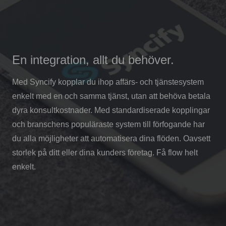
En integration, allt du behöver.
Med Syncify kopplar du ihop affärs- och tjänstesystem
enkelt med en och samma tjänst, utan att behöva betala
dyra konsultkostnader. Med standardiserade kopplingar
och branschens populäraste system till förfogande har
du alla möjligheter att automatisera dina flöden. Oavsett
storlek på ditt eller dina kunders företag. Få flow helt
enkelt.